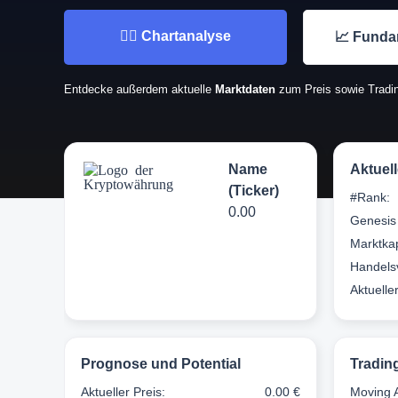
👉🏼 Chartanalyse
📈 Funda
Entdecke außerdem aktuelle
Marktdaten
zum Preis sowie Tradin
Name
Aktuel
(Ticker)
#Rank:
0.00
Genesis
Marktkap
Handels
Aktuelle
Prognose und Potential
Tradin
Aktueller Preis:
0.00 €
Moving 