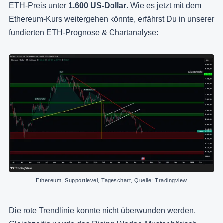
ETH-Preis unter
1.600 US-Dollar
. Wie es jetzt mit dem
Ethereum-Kurs weitergehen könnte, erfährst Du in unserer
fundierten ETH-Prognose &
Chartanalyse
:
Ethereum, Supportlevel, Tageschart, Quelle: Tradingview
Die rote Trendlinie konnte nicht überwunden werden.