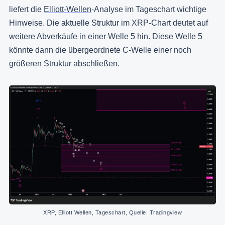
liefert die
Elliott-Wellen
-Analyse im Tageschart wichtige
Hinweise. Die aktuelle Struktur im XRP-Chart deutet auf
weitere Abverkäufe in einer Welle 5 hin. Diese Welle 5
könnte dann die übergeordnete C-Welle einer noch
größeren Struktur abschließen.
XRP, Elliott Wellen, Tageschart, Quelle: Tradingview