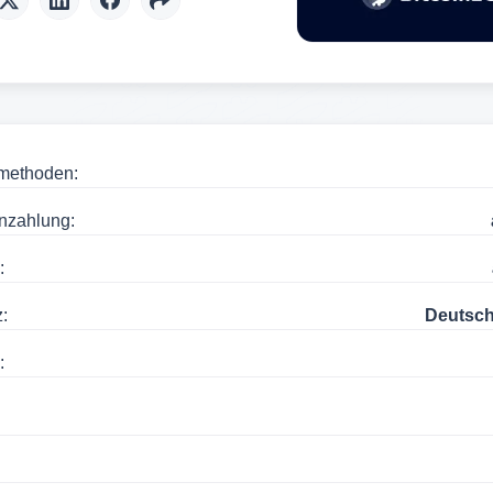
methoden:
nzahlung:
:
:
Deutsch
: