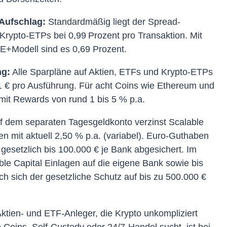
Aufschlag:
Standardmäßig liegt der Spread-
Krypto-ETPs bei 0,99 Prozent pro Transaktion. Mit
+Modell sind es 0,69 Prozent.
ng:
Alle Sparpläne auf Aktien, ETFs und Krypto-ETPs
 € pro Ausführung. Für acht Coins wie Ethereum und
mit Rewards von rund 1 bis 5 % p.a.
 dem separaten Tagesgeldkonto verzinst Scalable
n mit aktuell 2,50 % p.a. (variabel). Euro-Guthaben
gesetzlich bis 100.000 € je Bank abgesichert. Im
ble Capital Einlagen auf die eigene Bank sowie bis
h sich der gesetzliche Schutz auf bis zu 500.000 €
Aktien- und ETF-Anleger, die Krypto unkompliziert
Coins, Self-Custody oder 24/7-Handel sucht, ist bei