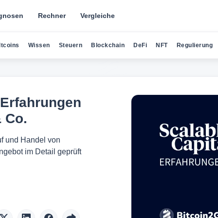
gnosen
Rechner
Vergleiche
ltcoins
Wissen
Steuern
Blockchain
DeFi
NFT
Regulierung
: Erfahrungen
& Co.
auf und Handel von
gebot im Detail geprüft