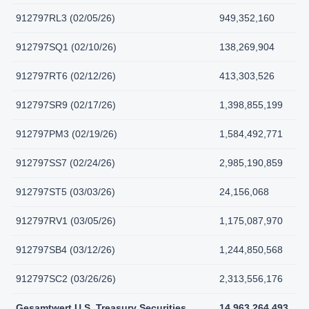
912797RL3 (02/05/26)
949,352,160
912797SQ1 (02/10/26)
138,269,904
912797RT6 (02/12/26)
413,303,526
912797SR9 (02/17/26)
1,398,855,199
912797PM3 (02/19/26)
1,584,492,771
912797SS7 (02/24/26)
2,985,190,859
912797ST5 (03/03/26)
24,156,068
912797RV1 (03/05/26)
1,175,087,970
912797SB4 (03/12/26)
1,244,850,568
912797SC2 (03/26/26)
2,313,556,176
Gesamtwert U.S. Treasury Securities
14,963,264,493