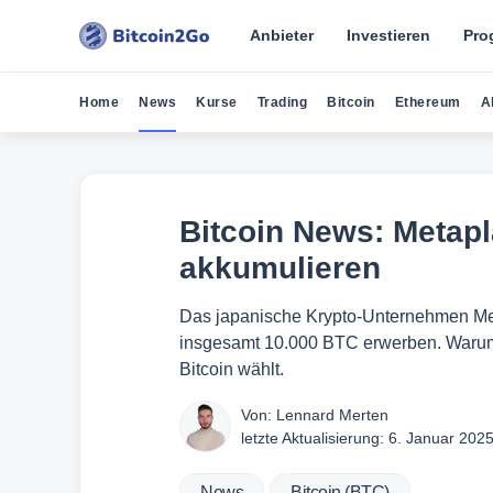
Anbieter
Investieren
Pro
Home
News
Kurse
Trading
Bitcoin
Ethereum
A
Bitcoin News: Metapl
akkumulieren
Das japanische Krypto-Unternehmen Meta
insgesamt 10.000 BTC erwerben. Waru
Bitcoin wählt.
Von:
Lennard Merten
letzte Aktualisierung:
6. Januar 202
News
Bitcoin (BTC)