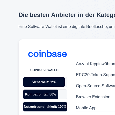
Die besten Anbieter in der Kateg
Eine Software-Wallet ist eine digitale Brieftasche, 
1. Aff
Anzahl Kryptowähru
Wir erhalt
COINBASE WALLET
ERC20-Token-Suppor
Dienstleis
ohne, dass
Sicherheit: 95%
Open-Source-Softwar
Häufig kan
profitieren.
Kompatibilität: 80%
Browser Extension:
2. Bew
Nutzerfreundlichkeit: 100%
Mobile App: