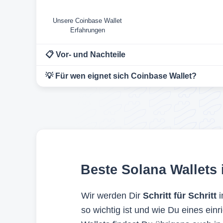
Die erhalt
bewerten a
Unsere Coinbase Wallet
zugänglich
Erfahrungen
mehr als 1
📋 Vor- und Nachteile
3. Int
💡 Für wen eignet sich Coinbase Wallet?
Autoren un
Vergleichs
Produkte n
kommt, der
Perspektiv
Beste Solana Wallets 
Redaktione
Wir werden Dir
Schritt für Schritt
i
so wichtig ist und wie Du eines ein