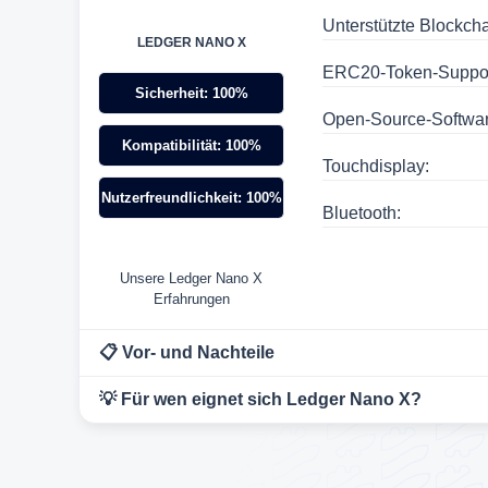
Unterstützte Blockcha
LEDGER NANO X
ERC20-Token-Suppor
Sicherheit: 100%
Open-Source-Softwar
Kompatibilität: 100%
Touchdisplay:
Nutzerfreundlichkeit: 100%
Bluetooth:
Unsere Ledger Nano X
Erfahrungen
📋 Vor- und Nachteile
💡 Für wen eignet sich Ledger Nano X?