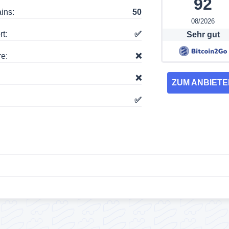
92
ins:
50
08/2026
t:
✅
Sehr gut
e:
❌
❌
ZUM ANBIET
✅