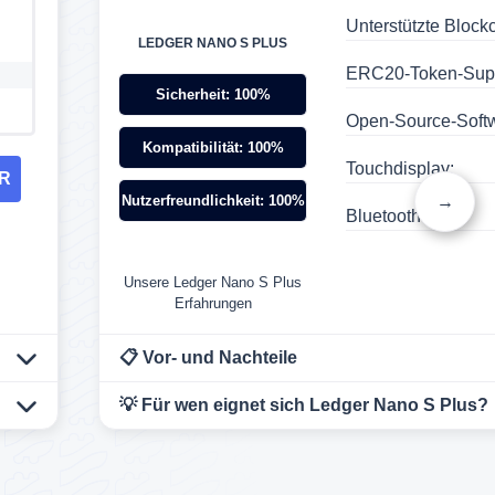
Unterstützte Block
LEDGER NANO S PLUS
ERC20-Token-Supp
Sicherheit: 100%
Open-Source-Soft
Kompatibilität: 100%
Touchdisplay:
ER
→
Nutzerfreundlichkeit: 100%
Bluetooth:
Unsere Ledger Nano S Plus
Erfahrungen
📋 Vor- und Nachteile
💡 Für wen eignet sich Ledger Nano S Plus?