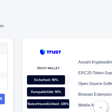
en.
Anzahl Kryptowäh
TRUST WALLET
ERC20-Token-Supp
itcoin2Go
genteil:
Sicherheit: 90%
Open-Source-Soft
n
Kompatibilität: 90%
Browser Extension
ER
Nutzerfreundlichkeit: 100%
Mobile App:
→