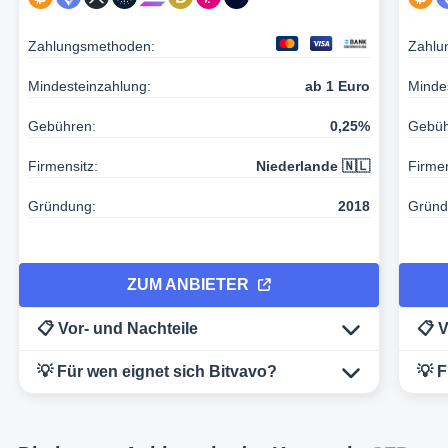
Zahlungsmethoden:
Zahlu
Mindesteinzahlung:
ab 1 Euro
Minde
Gebühren:
0,25%
Gebüh
Firmensitz:
Niederlande 🇳🇱
Firmen
Gründung:
2018
Gründ
ZUM ANBIETER
📋 Vor- und Nachteile
📋 
💡 Für wen eignet sich Bitvavo?
💡 