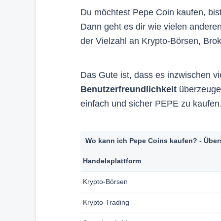
Du möchtest Pepe Coin kaufen, bist 
Dann geht es dir wie vielen andere
der Vielzahl an Krypto-Börsen, Brok
Das Gute ist, dass es inzwischen vi
Benutzerfreundlichkeit
überzeugen
einfach und sicher PEPE zu kaufen.
1. Aff
Wir erhalt
Wo kann ich Pepe Coins kaufen? - Über
Dienstleis
ohne, dass
Handelsplattform
Häufig kan
profitieren.
Krypto-Börsen
2. Bew
Krypto-Trading