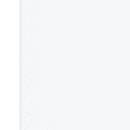
sse. Wir
hierbei
ten
Autor
hlung.