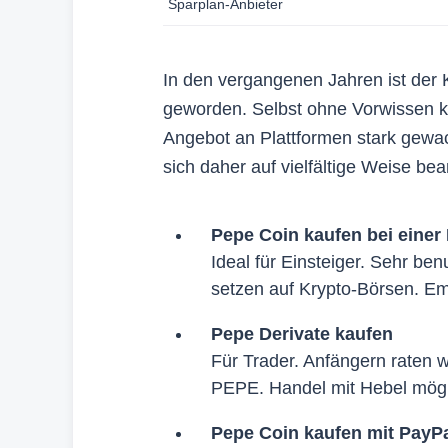
Sparplan-Anbieter
Die erhalt
bewerten a
zugänglich
In den vergangenen Jahren ist der
mehr als 1
geworden. Selbst ohne Vorwissen kan
3. Int
Angebot an Plattformen stark gewa
sich daher auf vielfältige Weise be
Autoren un
Vergleichs
Produkte n
Pepe Coin kaufen bei einer
kommt, der
Ideal für Einsteiger. Sehr ben
Perspektiv
setzen auf Krypto-Börsen. E
Pepe Derivate kaufen
Redaktione
Für Trader. Anfängern raten 
PEPE. Handel mit Hebel mög
Pepe Coin kaufen mit PayP