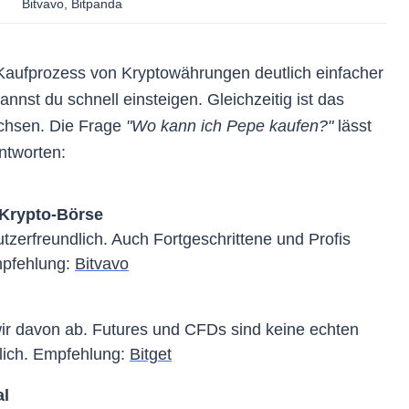
Bitvavo, Bitpanda
ene Provision beeinflusst
nicht
die Objektivität unserer Ergebni
lle Anbieter nach
unseren Bewertungskriterien
, die transparent
 und einsehbar sind. Wir analysieren, gewichten und bewerten 
 Kaufprozess von Kryptowährungen deutlich einfacher
00 Attribute
pro Anbieter.
nst du schnell einsteigen. Gleichzeitig ist das
egrität unserer Autoren 👨🏻‍💻
chsen. Die Frage
"Wo kann ich Pepe kaufen?"
lässt
antworten:
serer Kaufanleitungen, Erfahrungsberichte, Prognosen und
artikel können in Krypto-Assets investiert sein oder die genann
utzen. Damit garantieren wir, dass jeder Testbericht von einem 
 Krypto-Börse
 die Plattform
wirklich selbst nutzt
und kennt. Dies bietet eine
utzerfreundlich. Auch Fortgeschrittene und Profis
e und Erfahrung aus erster Hand, ist jedoch keine Anlageempfe
mpfehlung:
Bitvavo
llen Richtlinien
wir davon ab. Futures und CFDs sind keine echten
lich. Empfehlung:
Bitget
al