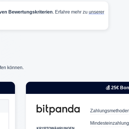
iven Bewertungskriterien
. Erfahre mehr zu
unserer
ufen können.
💰 25€ Bo
Zahlungsmethoden
Mindesteinzahlung
KRYPTOWÄHRUNGEN