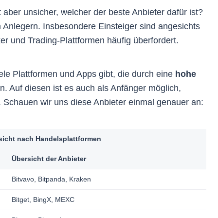
aber unsicher, welcher der beste Anbieter dafür ist?
n Anlegern. Insbesondere Einsteiger sind angesichts
er und Trading-Plattformen häufig überfordert.
ele Plattformen und Apps gibt, die durch eine
hohe
. Auf diesen ist es auch als Anfänger möglich,
 Schauen wir uns diese Anbieter einmal genauer an:
iliate-Links und Provisionen 💰
en Vergütungen durch Affiliate-Links, wenn Du Produkte oder
sicht nach Handelsplattformen
tungen über unsere Webseite besuchst. Damit unterstützt Du B
 dies Nachteile oder negative Auswirkungen für dich hat. Im Ge
Übersicht der Anbieter
nst du mit unseren Links sogar von
exklusiven Rabattaktione
Bitvavo, Bitpanda, Kraken
ertungskriterien 📊
Bitget, BingX, MEXC