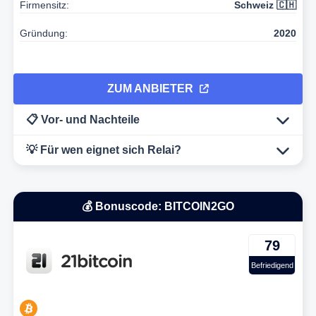
Firmensitz:
Schweiz 🇨🇭
Gründung:
2020
ZUM ANBIETER
📋 Vor- und Nachteile
💡 Für wen eignet sich Relai?
💰 Bonuscode: BITCOIN2GO
79
Befriedigend