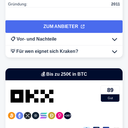
Gründung:
2011
ZUM ANBIETER
📋 Vor- und Nachteile
💡 Für wen eignet sich Kraken?
💰 Bis zu 250€ in BTC
89
Gut
+307