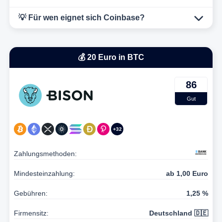
💡 Für wen eignet sich Coinbase?
💰 20 Euro in BTC
86
Gut
+32
Zahlungsmethoden:
Mindesteinzahlung:
ab 1,00 Euro
Gebühren:
1,25 %
Firmensitz:
Deutschland 🇩🇪