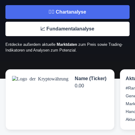
👉🏼 Chartanalyse
📈 Fundamentalanalyse
Entdecke außerdem aktuelle
Marktdaten
zum Preis sowie Trading-
Indikatoren und Analysen zum Potenzial.
Name (Ticker)
Akt
0.00
#Ran
Gene
Mark
Hand
Aktu