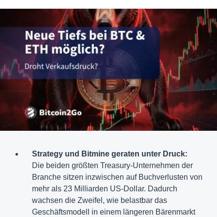
Strategy und Bitmine geraten unter Druck:
Die beiden größten Treasury-Unternehmen der
Branche sitzen inzwischen auf Buchverlusten von
mehr als 23 Milliarden US-Dollar. Dadurch
wachsen die Zweifel, wie belastbar das
Geschäftsmodell in einem längeren Bärenmarkt