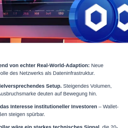
mend von echter Real-World-Adaption:
Neue
olle des Netzwerks als Dateninfrastruktur.
vielversprechendes Setup.
Steigendes Volumen,
 Ausbruchsmarke deuten auf Bewegung hin.
as Interesse institutioneller Investoren
– Wallet-
ßen steigen spürbar.
llar wäre ein starkes technisches Signal
, die 20-