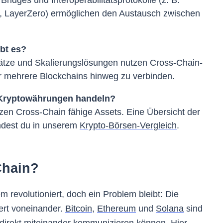
 LayerZero) ermöglichen den Austausch zwischen
bt es?
lätze und Skalierungslösungen nutzen Cross-Chain-
r mehrere Blockchains hinweg zu verbinden.
 Kryptowährungen handeln?
tzen Cross-Chain fähige Assets. Eine Übersicht der
ndest du in unserem
Krypto-Börsen-Vergleich
.
Chain?
revolutioniert, doch ein Problem bleibt: Die
iert voneinander.
Bitcoin
,
Ethereum
und
Solana
sind
 direkt miteinander kommunizieren können. Hier