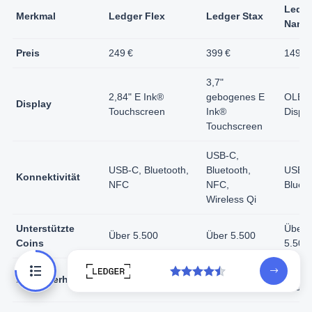
Ledge
Merkmal
Ledger Flex
Ledger Stax
Nano
Preis
249 €
399 €
149 €
3,7"
2,84" E Ink®
gebogenes E
OLED
Display
Touchscreen
Ink®
Displa
Touchscreen
USB-C,
USB-C, Bluetooth,
Bluetooth,
USB-C
Konnektivität
NFC
NFC,
Blueto
Wireless Qi
Unterstützte
Über
Über 5.500
Über 5.500
Coins
5.500
Personalisierbarer
Magnetisches
Kompa
Besonderheiten
Sperrbildschirm
Stapeldesign
Größ