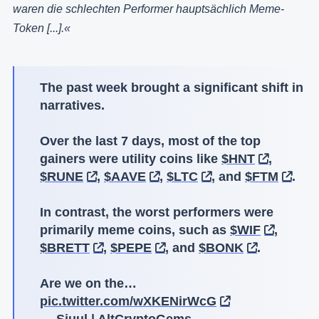
waren die schlechten Performer hauptsächlich Meme-
Token [...].«
The past week brought a significant shift in
narratives.
Over the last 7 days, most of the top
gainers were utility coins like
$HNT
,
$RUNE
,
$AAVE
,
$LTC
, and
$FTM
.
In contrast, the worst performers were
primarily meme coins, such as
$WIF
,
$BRETT
,
$PEPE
, and
$BONK
.
Are we on the…
pic.twitter.com/wXKENirWcG