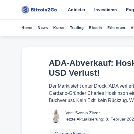
Anbieter
Investieren
Pro
Home
News
Kurse
Trading
Bitcoin
Ethereum
A
ADA-Abverkauf: Hoskin
USD Verlust!
Der Markt steht unter Druck, ADA verlier
Cardano‑Gründer Charles Hoskinson eine
Buchverlust. Kein Exit, kein Rückzug. 
Von:
Svenja Zitzer
letzte Aktualisierung:
8. Februar 20
Cardano News