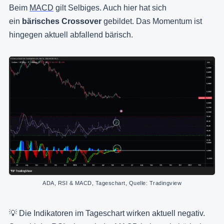
Beim
MACD
gilt Selbiges. Auch hier hat sich
ein
bärisches Crossover
gebildet. Das Momentum ist
hingegen aktuell abfallend bärisch.
ADA, RSI & MACD, Tageschart, Quelle: Tradingview
💡 Die Indikatoren im Tageschart wirken aktuell negativ.