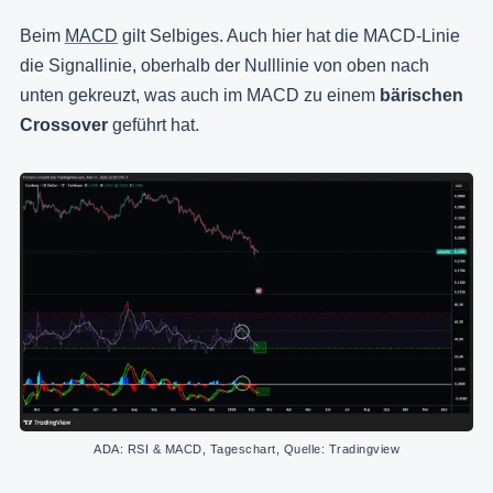
Beim
MACD
gilt Selbiges. Auch hier hat die MACD-Linie
die Signallinie, oberhalb der Nulllinie von oben nach
unten gekreuzt, was auch im MACD zu einem
bärischen
Crossover
geführt hat.
ADA: RSI & MACD, Tageschart, Quelle: Tradingview