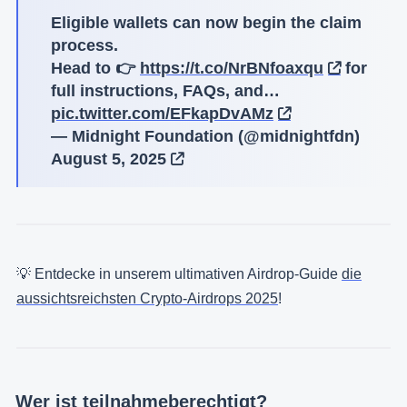
Eligible wallets can now begin the claim
process.
Head to 👉
https://t.co/NrBNfoaxqu
for
full instructions, FAQs, and…
pic.twitter.com/EFkapDvAMz
— Midnight Foundation (@midnightfdn)
August 5, 2025
💡 Entdecke in unserem ultimativen Airdrop-Guide
die
aussichtsreichsten Crypto-Airdrops 2025
!
Wer ist teilnahmeberechtigt?