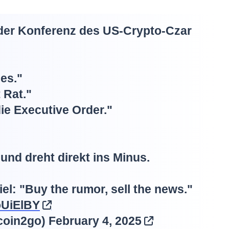
er Konferenz des US-Crypto-Czar
es."
 Rat."
ie Executive Order."
und dreht direkt ins Minus.
iel: "Buy the rumor, sell the news."
oUiElBY
coin2go)
February 4, 2025