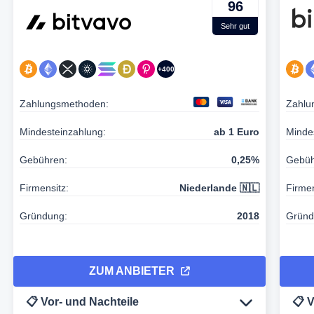
96
Sehr gut
+400
Zahlungsmethoden:
Zahlu
Mindesteinzahlung:
ab 1 Euro
Minde
Gebühren:
0,25%
Gebüh
Firmensitz:
Niederlande 🇳🇱
Firmen
Gründung:
2018
Gründ
ZUM ANBIETER
📋 Vor- und Nachteile
📋 