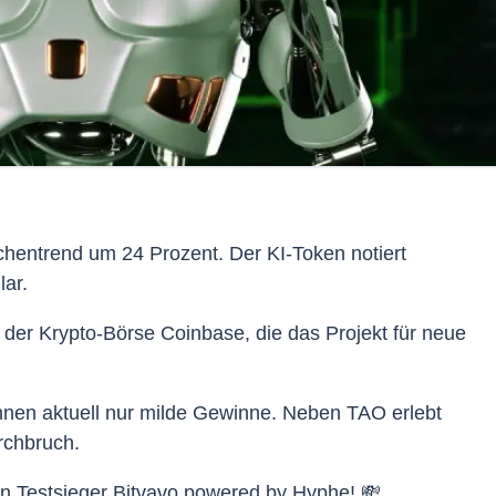
chentrend um 24 Prozent. Der KI-Token notiert
lar.
 der Krypto-Börse Coinbase, die das Projekt für neue
hnen aktuell nur milde Gewinne. Neben TAO erlebt
rchbruch.
n Testsieger Bitvavo powered by Hyphe! 💸