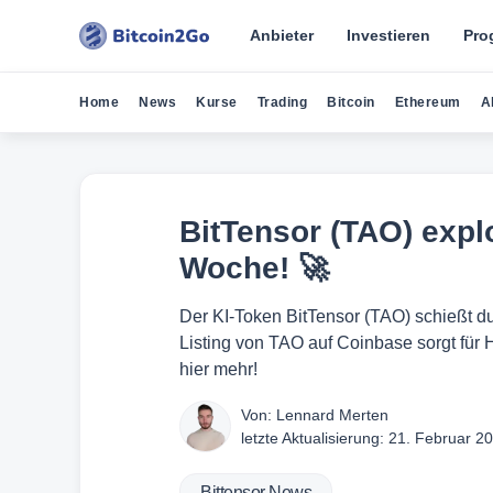
Anbieter
Investieren
Pro
Home
News
Kurse
Trading
Bitcoin
Ethereum
A
BitTensor (TAO) explo
Woche! 🚀
Der KI-Token BitTensor (TAO) schießt d
Listing von TAO auf Coinbase sorgt für 
hier mehr!
Von:
Lennard Merten
letzte Aktualisierung:
21. Februar 2
Bittensor News