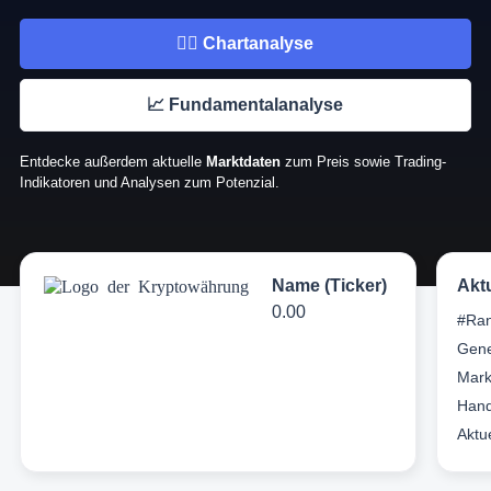
👉🏼 Chartanalyse
📈 Fundamentalanalyse
Entdecke außerdem aktuelle
Marktdaten
zum Preis sowie Trading-
Indikatoren und Analysen zum Potenzial.
Name (Ticker)
Akt
0.00
#Ran
Gene
Mark
Hand
Aktu