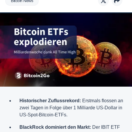
Bitcoin News
Historischer Zuflussrekord:
Erstmals flossen an
zwei Tagen in Folge über 1 Milliarde US-Dollar in
US-Spot-Bitcoin-ETFs.
BlackRock dominiert den Markt:
Der IBIT ETF