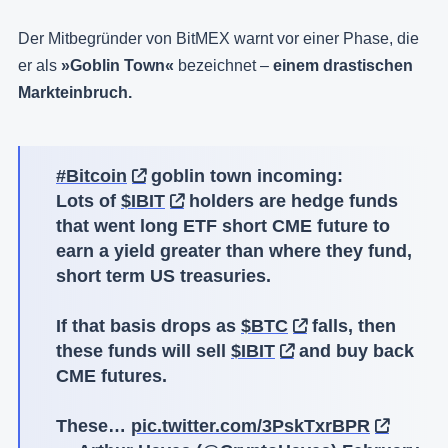
Der Mitbegründer von BitMEX warnt vor einer Phase, die
er als
»Goblin Town«
bezeichnet –
einem drastischen
Markteinbruch.
#Bitcoin
goblin town incoming:
Lots of
$IBIT
holders are hedge funds
that went long ETF short CME future to
earn a yield greater than where they fund,
short term US treasuries.
If that basis drops as
$BTC
falls, then
these funds will sell
$IBIT
and buy back
CME futures.
These…
pic.twitter.com/3PskTxrBPR