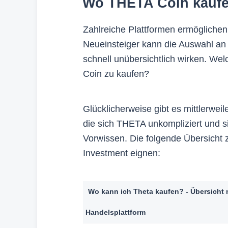
Wo THETA Coin kaufen
Zahlreiche Plattformen ermögliche
Neueinsteiger kann die Auswahl an
schnell unübersichtlich wirken. Wel
Coin zu kaufen?
Glücklicherweise gibt es mittlerwei
1. Aff
die sich THETA unkompliziert und s
Vorwissen. Die folgende Übersicht z
Wir erhalt
Dienstleis
Investment eignen:
ohne, dass
Häufig kan
profitieren.
Wo kann ich Theta kaufen? - Übersicht
2. Bew
Handelsplattform