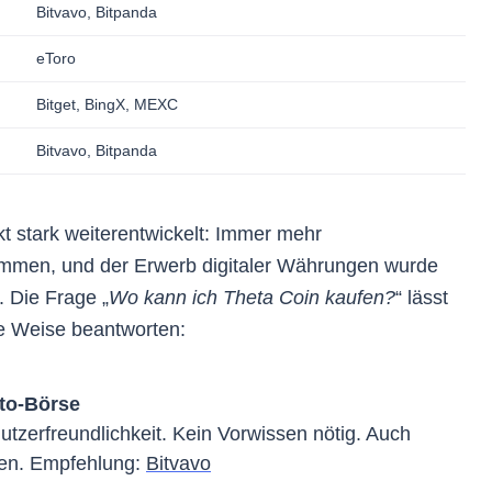
Bitvavo, Bitpanda
ene Provision beeinflusst
nicht
die Objektivität unserer Ergebni
lle Anbieter nach
unseren Bewertungskriterien
, die transparent
eToro
 und einsehbar sind. Wir analysieren, gewichten und bewerten 
00 Attribute
pro Anbieter.
Bitget, BingX, MEXC
egrität unserer Autoren 👨🏻‍💻
Bitvavo, Bitpanda
serer Kaufanleitungen, Erfahrungsberichte, Prognosen und
artikel können in Krypto-Assets investiert sein oder die genann
t stark weiterentwickelt: Immer mehr
utzen. Damit garantieren wir, dass jeder Testbericht von einem 
ommen, und der Erwerb digitaler Währungen wurde
 die Plattform
wirklich selbst nutzt
und kennt. Dies bietet eine
. Die Frage „
Wo kann ich Theta Coin kaufen?
“ lässt
e und Erfahrung aus erster Hand, ist jedoch keine Anlageempfe
he Weise beantworten:
llen Richtlinien
pto-Börse
Nutzerfreundlichkeit. Kein Vorwissen nötig. Auch
sen. Empfehlung:
Bitvavo