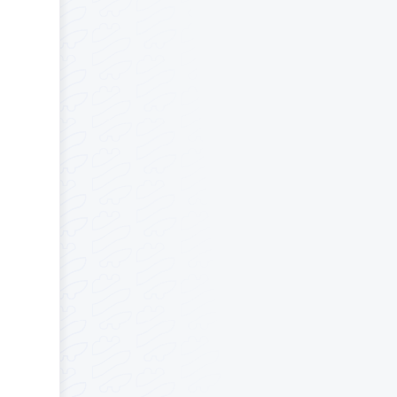
sse. Wir
hierbei
ten
Autor
hlung.