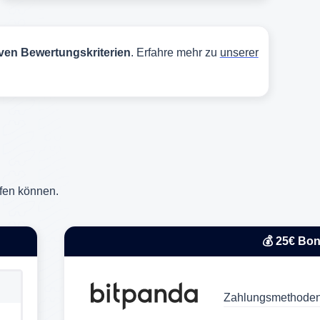
iven Bewertungskriterien
. Erfahre mehr zu
unserer
ufen können.
💰 25€ Bo
Zahlungsmethoden