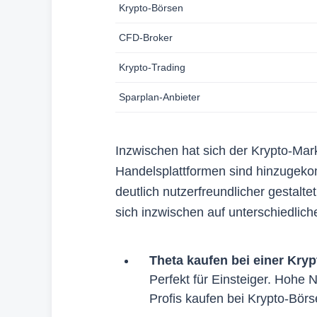
Krypto-Börsen
Die erhalt
bewerten a
CFD-Broker
zugänglich
mehr als 1
Krypto-Trading
3. Int
Sparplan-Anbieter
Autoren un
Vergleichs
Inzwischen hat sich der Krypto-Mark
Produkte n
Handelsplattformen sind hinzugek
kommt, der
deutlich nutzerfreundlicher gestaltet
Perspektiv
sich inzwischen auf unterschiedlic
Redaktione
Theta kaufen bei einer Kry
Perfekt für Einsteiger. Hohe 
Profis kaufen bei Krypto-Bör