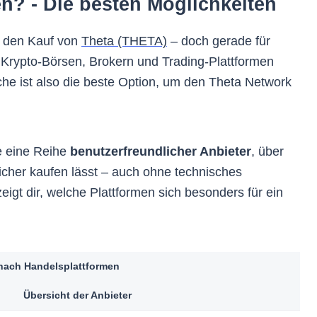
? - Die besten Möglichkeiten
n den Kauf von
Theta (THETA)
– doch gerade für
 Krypto-Börsen, Brokern und Trading-Plattformen
che ist also die beste Option, um den Theta Network
le eine Reihe
benutzerfreundlicher Anbieter
, über
iliate-Links und Provisionen 💰
icher kaufen lässt – auch ohne technisches
eigt dir, welche Plattformen sich besonders für ein
en Vergütungen durch Affiliate-Links, wenn Du Produkte oder
tungen über unsere Webseite besuchst. Damit unterstützt Du B
 dies Nachteile oder negative Auswirkungen für dich hat. Im Ge
nst du mit unseren Links sogar von
exklusiven Rabattaktione
 nach Handelsplattformen
ertungskriterien 📊
Übersicht der Anbieter