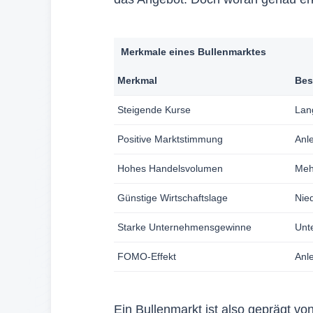
Merkmale eines Bullenmarktes
Merkmal
Bes
Steigende Kurse
Lan
Positive Marktstimmung
Anle
Hohes Handelsvolumen
Mehr
Günstige Wirtschaftslage
Nied
Starke Unternehmensgewinne
Unt
FOMO-Effekt
Anl
Ein Bullenmarkt ist also geprägt v