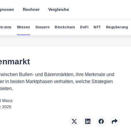
gnosen
Rechner
Vergleiche
ltcoins
Wissen
Steuern
Blockchain
DeFi
NFT
Regulierung
enmarkt
e zwischen Bullen- und Bärenmärkten, ihre Merkmale und
eger in beiden Marktphasen verhalten, welche Strategien
bieten.
l Wenz
z 2025