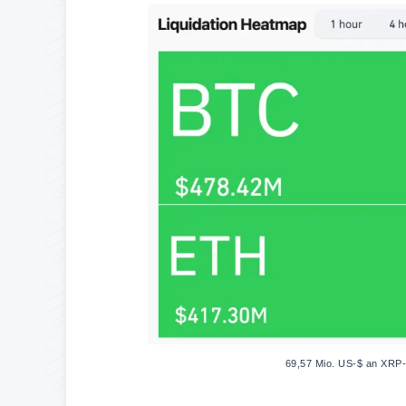
69,57 Mio. US-$ an XRP-L