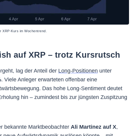
r XRP-Kurs im Wochentrend.
lish auf XRP – trotz Kursrutsch
geht, lag der Anteil der
Long-Positionen
unter
%
. Viele Anleger erwarteten offenbar eine
twärtsbewegung. Das hohe Long-Sentiment deutet
Erholung hin – zumindest bis zur jüngsten Zuspitzung
er bekannte Marktbeobachter
Ali Martinez auf X
,
r neue Aufwärtsdynamik auslösen könnte – mit