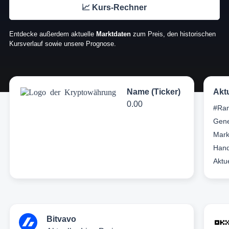
📈 Kurs-Rechner
Entdecke außerdem aktuelle
Marktdaten
zum Preis, den historischen
Kursverlauf sowie unsere Prognose.
Name (Ticker)
Akt
0.00
#Ran
Gene
Mark
Hand
Aktu
Bitvavo