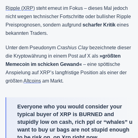
Ripple (XRP)
steht erneut im Fokus – dieses Mal jedoch
nicht wegen technischer Fortschritte oder bullisher Ripple
Preisprognosen, sondern aufgrund
scharfer Kritik
eines
bekannten Traders.
Unter dem Pseudonym
Crashius Clay
bezeichnete dieser
die Kryptowährung in einem Post auf X als
»größten
Memecoin im schicken Gewand«
– eine spöttische
Anspielung auf XRP’s langfristige Position als einer der
größten
Altcoins
am Markt.
Everyone who you would consider your
typical buyer of XRP is BURNED and
stupidly low on cash, rich ppl or “whales” u
want to buy ur bags are not stupid enough
to be risk on, on Xrp right now