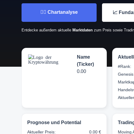
👉🏼 Chartanalyse
📈 Funda
Entdecke außerdem aktuelle
Marktdaten
zum Preis sowie Tradin
Name
Aktuel
(Ticker)
#Rank:
0.00
Genesis
Marktkap
Handels
Aktuelle
Prognose und Potential
Tradin
Aktueller Preis:
0.00 €
Moving 