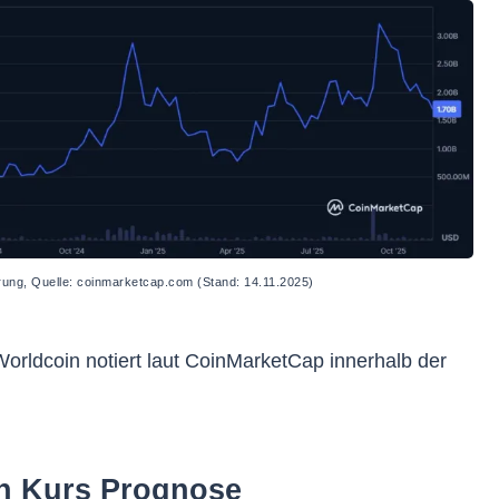
erung, Quelle: coinmarketcap.com (Stand: 14.11.2025)
rldcoin notiert laut CoinMarketCap innerhalb der
in Kurs Prognose