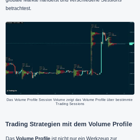
betrachtest.
Das Volume Profile Session Volume zeigt das Volume Profile über bestimmte 
Trading Sessions
Trading Strategien mit dem Volume Profile
Das
Volume Profile
ist nicht nur ein Werkzeug zur