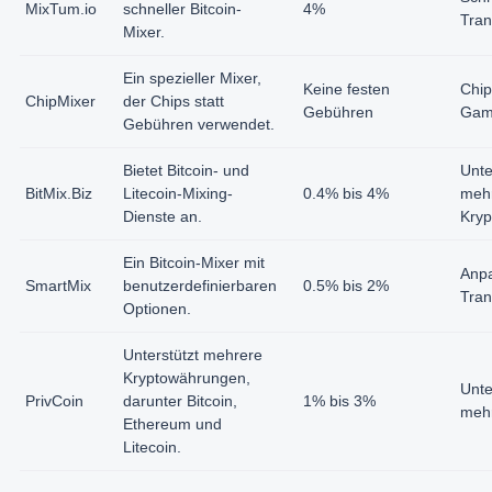
MixTum.io
schneller Bitcoin-
4%
Tran
Mixer.
Ein spezieller Mixer,
Keine festen
Chip
ChipMixer
der Chips statt
Gebühren
Gamb
Gebühren verwendet.
Bietet Bitcoin- und
Unte
BitMix.Biz
Litecoin-Mixing-
0.4% bis 4%
meh
Dienste an.
Kry
Ein Bitcoin-Mixer mit
Anp
SmartMix
benutzerdefinierbaren
0.5% bis 2%
Tran
Optionen.
Unterstützt mehrere
Kryptowährungen,
Unte
PrivCoin
darunter Bitcoin,
1% bis 3%
mehr
Ethereum und
Litecoin.