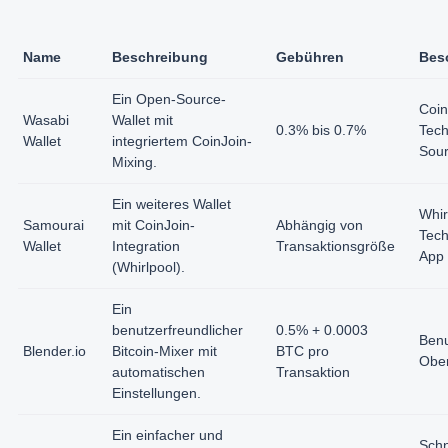
Name
Beschreibung
Gebühren
Bes
Ein Open-Source-
Coin
Wasabi
Wallet mit
0.3% bis 0.7%
Tech
Wallet
integriertem CoinJoin-
Sou
Mixing.
Ein weiteres Wallet
Whir
Samourai
mit CoinJoin-
Abhängig von
Tech
Wallet
Integration
Transaktionsgröße
App
(Whirlpool).
Ein
benutzerfreundlicher
0.5% + 0.0003
Benu
Blender.io
Bitcoin-Mixer mit
BTC pro
Ober
automatischen
Transaktion
Einstellungen.
Ein einfacher und
Schn