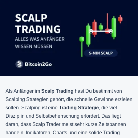
Als Anfänger im
Scalp Trading
hast Du bestimmt von
Scalping Strategien gehört, die schnelle Gewinne erzielen
sollen. Scalping ist eine
Trading Strategie
, die viel
Disziplin und Selbstbeherrschung erfordert. Das liegt
daran, dass Scalp Trader meist sehr kurze Zeitspannen
handeln. Indikatoren, Charts und eine solide Trading