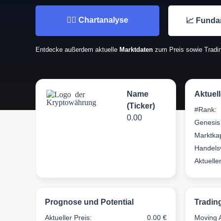
👉🏼 Chartanalyse
📈 Funda
Entdecke außerdem aktuelle
Marktdaten
zum Preis sowie Tradin
Name
Aktuel
(Ticker)
#Rank:
0.00
Genesis
Marktkap
Handels
Aktuelle
Prognose und Potential
Tradin
Aktueller Preis:
0.00 €
Moving 