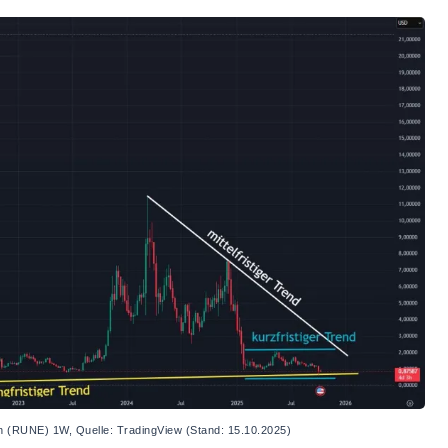
 (RUNE) 1W, Quelle: TradingView (Stand: 15.10.2025)