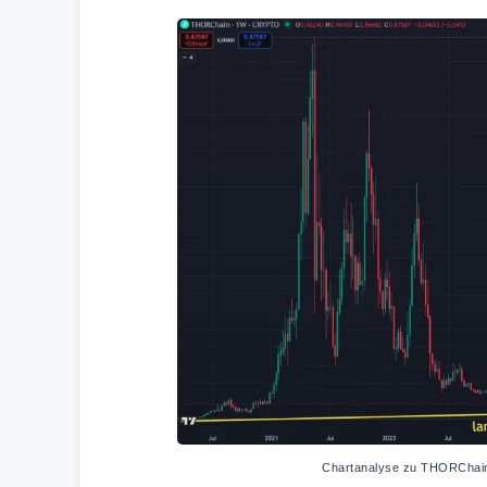
Chartanalyse zu THORChain