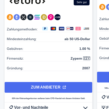
Sehr gut
+108
Zahlu
Minde
Zahlungsmethoden:
Gebüh
Mindesteinzahlung:
ab 50 US-Dollar
Firmen
Gebühren:
1.00 %
Gründ
Firmensitz:
Zypern 🇨🇾
Gründung:
2007
ZUM ANBIETER
74% 
📋 
61% der Kleinanlegerkonten verlieren beim CFD-Handel mit diesem Anbieter Geld.
📋 Vor- und Nachteile
💡 