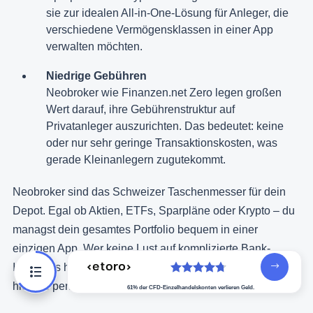
sie zur idealen All-in-One-Lösung für Anleger, die
verschiedene Vermögensklassen in einer App
verwalten möchten.
Niedrige Gebühren
Neobroker wie Finanzen.net Zero legen großen
Wert darauf, ihre Gebührenstruktur auf
Privatanleger auszurichten. Das bedeutet: keine
oder nur sehr geringe Transaktionskosten, was
gerade Kleinanlegern zugutekommt.
Neobroker sind das Schweizer Taschenmesser für dein
Depot. Egal ob Aktien, ETFs, Sparpläne oder Krypto – du
managst dein gesamtes Portfolio bequem in einer
einzigen App. Wer keine Lust auf komplizierte Bank-
Interfaces hat und Wert auf maximale Freiheit legt, findet
hier die perfekte Lösung.
61% der CFD-Einzelhandelskonten verlieren Geld.