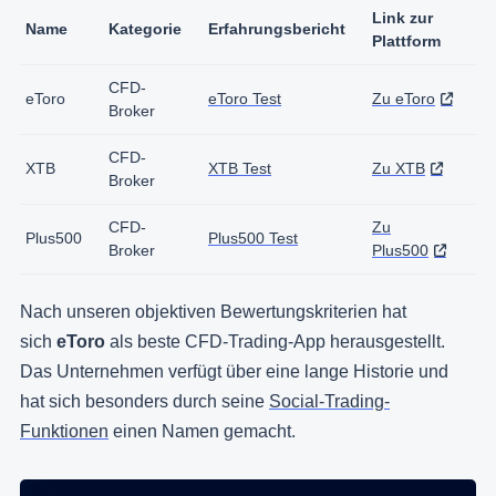
Link zur
Name
Kategorie
Erfahrungsbericht
Plattform
CFD-
eToro
eToro Test
Zu eToro
Broker
CFD-
XTB
XTB Test
Zu XTB
Broker
CFD-
Zu
Plus500
Plus500 Test
Broker
Plus500
Nach unseren objektiven Bewertungskriterien hat
sich
eToro
als beste CFD-Trading-App herausgestellt.
Das Unternehmen verfügt über eine lange Historie und
hat sich besonders durch seine
Social-Trading-
Funktionen
einen Namen gemacht.