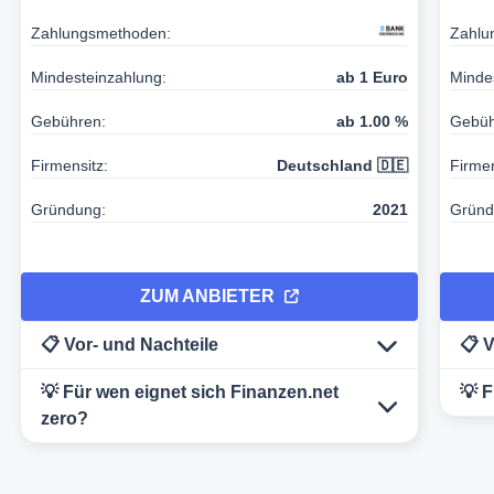
Zahlungsmethoden:
Zahlu
Mindesteinzahlung:
ab 1 Euro
Minde
Gebühren:
ab 1.00 %
Gebüh
Firmensitz:
Deutschland 🇩🇪
Firmen
Gründung:
2021
Gründ
ZUM ANBIETER
📋 Vor- und Nachteile
📋 
💡 Für wen eignet sich Finanzen.net
💡 F
zero?