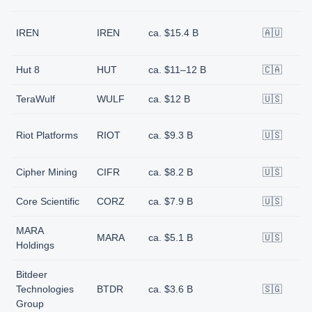
c
IREN
IREN
ca. $15.4 B
🇦🇺
E
Hut 8
HUT
ca. $11–12 B
🇨🇦
N
TeraWulf
WULF
ca. $12 B
🇺🇸
N
c
Riot Platforms
RIOT
ca. $9.3 B
🇺🇸
E
Cipher Mining
CIFR
ca. $8.2 B
🇺🇸
N
Core Scientific
CORZ
ca. $7.9 B
🇺🇸
N
MARA
c
MARA
ca. $5.1 B
🇺🇸
Holdings
E
Bitdeer
c
Technologies
BTDR
ca. $3.6 B
🇸🇬
E
Group