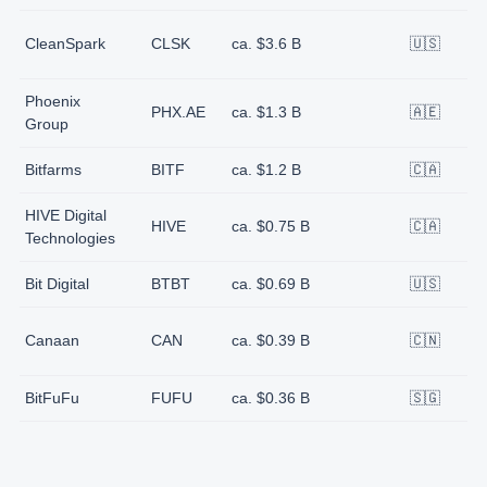
c
CleanSpark
CLSK
ca. $3.6 B
🇺🇸
E
Phoenix
PHX.AE
ca. $1.3 B
🇦🇪
N
Group
Bitfarms
BITF
ca. $1.2 B
🇨🇦
N
HIVE Digital
HIVE
ca. $0.75 B
🇨🇦
N
Technologies
Bit Digital
BTBT
ca. $0.69 B
🇺🇸
N
c
Canaan
CAN
ca. $0.39 B
🇨🇳
E
BitFuFu
FUFU
ca. $0.36 B
🇸🇬
N