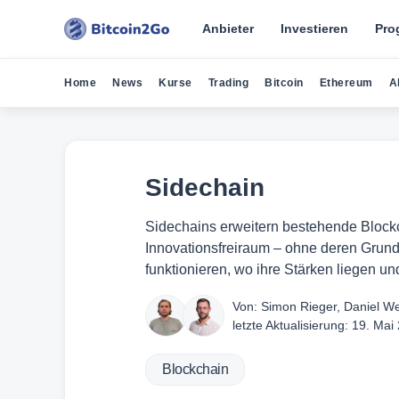
Anbieter
Investieren
Pro
Home
News
Kurse
Trading
Bitcoin
Ethereum
A
Sidechain
Sidechains erweitern bestehende Blockch
Innovationsfreiraum – ohne deren Grundst
funktionieren, wo ihre Stärken liegen un
Von:
Simon Rieger
,
Daniel W
letzte Aktualisierung:
19. Mai
Blockchain