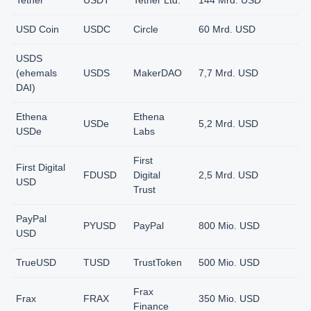
Tether
USDT
Tether Ltd.
144 Mrd. USD
USD Coin
USDC
Circle
60 Mrd. USD
USDS
(ehemals
USDS
MakerDAO
7,7 Mrd. USD
DAI)
Ethena
Ethena
USDe
5,2 Mrd. USD
USDe
Labs
First
First Digital
FDUSD
Digital
2,5 Mrd. USD
USD
Trust
PayPal
PYUSD
PayPal
800 Mio. USD
USD
TrueUSD
TUSD
TrustToken
500 Mio. USD
Frax
Frax
FRAX
350 Mio. USD
Finance