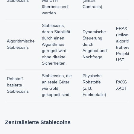
Stablecoins
wie ETH
(Smart
überbesichert
Contracts)
werden.
Stablecoins,
FRAX
deren Stabilität
Dynamische
(teilweise
durch einen
Steuerung
Algorithmische
algorithm
Algorithmus
durch
Stablecoins
frühere
geregelt wird,
Angebot und
Projekte 
ohne direkte
Nachfrage
UST
Sicherheiten.
Stablecoins, die
Physische
Rohstoff-
an reale Güter
Rohstoffe
PAXG (Go
basierte
wie Gold
(z. B.
XAUT
Stablecoins
gekoppelt sind.
Edelmetalle)
Zentralisierte Stablecoins